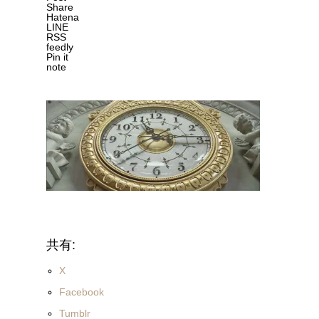
Share
Hatena
LINE
RSS
feedly
Pin it
note
共有:
X
Facebook
Tumblr